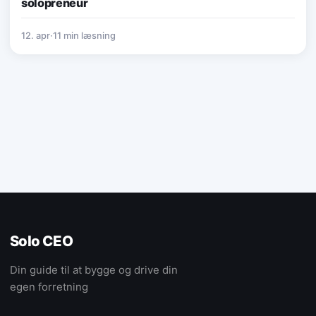
solopreneur
12. apr
·
11 min læsning
Solo CEO
Din guide til at bygge og drive din
egen forretning