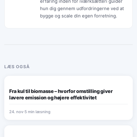
erfaring inden for iværksætteri guider
hun dig gennem udfordringerne ved at
bygge og scale din egen forretning.
LÆS OGSÅ
ØKONOMI & FINANS
Fra kul til biomasse – hvorfor omstilling giver
lavere emission og højere effektivitet
24. nov
·
5 min læsning
ØKONOMI & FINANS