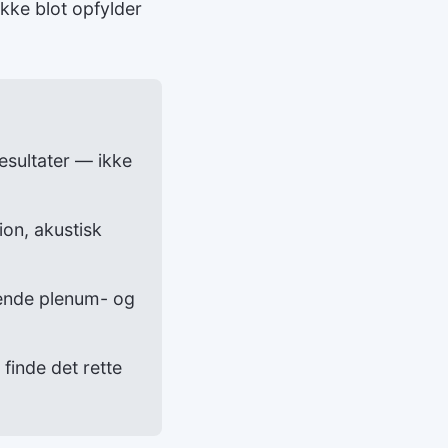
kke blot opfylder
esultater — ikke
on, akustisk
ende plenum- og
 finde det rette