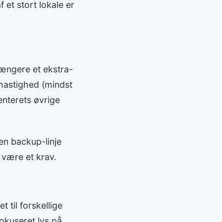
 et stort lokale er
længere et ekstra-
-hastighed (mindst
enterets øvrige
en backup-linje
 være et krav.
t til forskellige
kuseret lys på