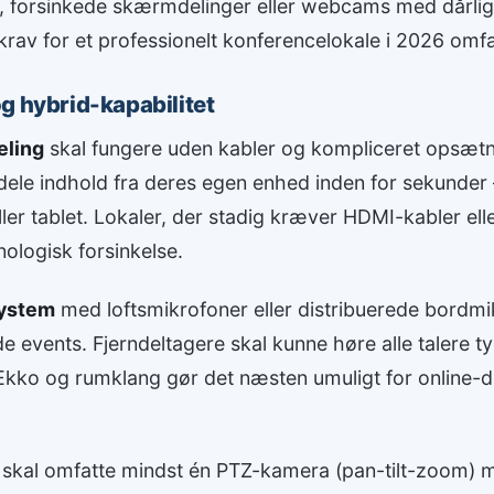
, forsinkede skærmdelinger eller webcams med dårlig
av for et professionelt konferencelokale i 2026 omfa
g hybrid-kapabilitet
ling
skal fungere uden kabler og kompliceret opsætn
 dele indhold fra deres egen enhed inden for sekunde
er tablet. Lokaler, der stadig kræver HDMI-kabler ell
knologisk forsinkelse.
system
med loftsmikrofoner eller distribuerede bordmi
de events. Fjerndeltagere skal kunne høre alle talere t
. Ekko og rumklang gør det næsten umuligt for online-d
skal omfatte mindst én PTZ-kamera (pan-tilt-zoom) 