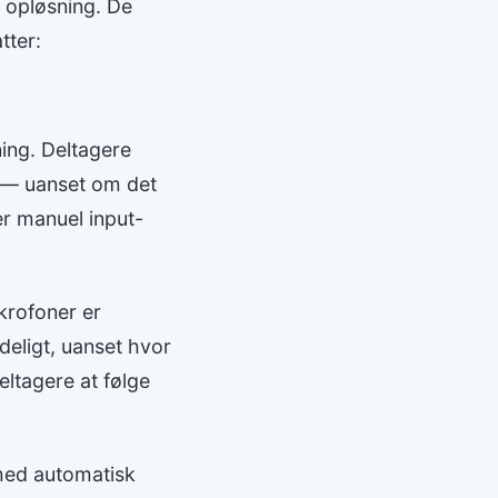
 opløsning. De
tter:
ing. Deltagere
r — uanset om det
er manuel input-
krofoner er
ydeligt, uanset hvor
eltagere at følge
med automatisk