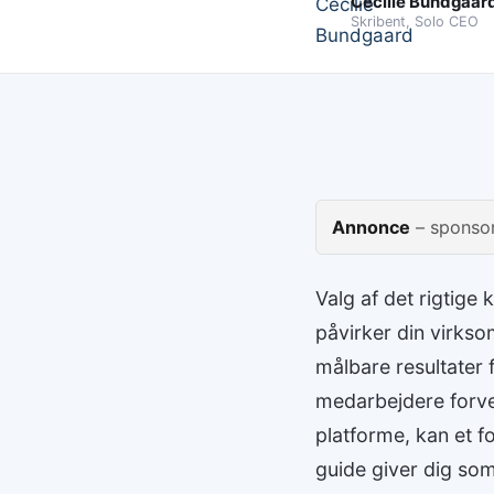
Cecilie Bundgaar
Skribent, Solo CEO
Annonce
– sponsor
Valg af det rigtige 
påvirker din virkso
målbare resultater 
medarbejdere forven
platforme, kan et f
guide giver dig so