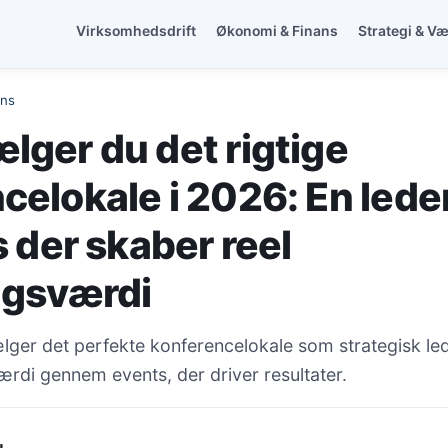
Virksomhedsdrift
Økonomi & Finans
Strategi & V
ans
lger du det rigtige
celokale i 2026: En lede
s der skaber reel
ngsværdi
ger det perfekte konferencelokale som strategisk led
værdi gennem events, der driver resultater.