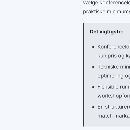
vælge konferencelok
praktiske minimum
Det vigtigste:
Konferencelo
kun pris og k
Tekniske mini
optimering o
Fleksible ru
workshopfor
En strukturere
match marka