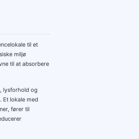
celokale til et
iske miljø
ne til at absorbere
, lysforhold og
g. Et lokale med
r, fører til
reducerer