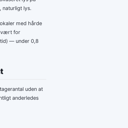
aturligt lys.
 Lokaler med hårde
svært for
stid) — under 0,8
t
tagerantal uden at
ntligt anderledes