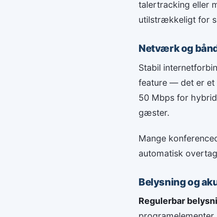
talertracking eller 
utilstrækkeligt for 
Netværk og bån
Stabil internetforb
feature — det er et
50 Mbps for hybrid
gæster.
Mange konferencece
automatisk overtage
Belysning og aku
Regulerbar belysn
programelementer. 