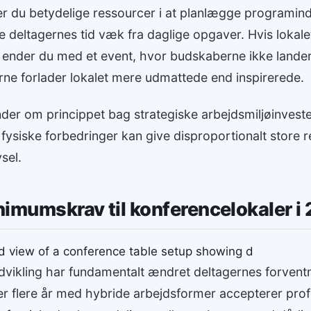
r du betydelige ressourcer i at planlægge programindh
e deltagernes tid væk fra daglige opgaver. Hvis lokal
, ender du med et event, hvor budskaberne ikke lander
rne forlader lokalet mere udmattede end inspirerede.
er om princippet bag strategiske arbejdsmiljøinveste
fysiske forbedringer kan give disproportionalt store re
vsel.
imumskrav til konferencelokaler i
vikling har fundamentalt ændret deltagernes forventni
ter flere år med hybride arbejdsformer accepterer prof