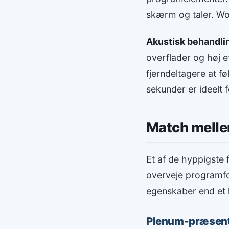
skærm og taler. Wo
Akustisk behandli
overflader og høj e
fjerndeltagere at f
sekunder er ideelt f
Match melle
Et af de hyppigste 
overveje programfor
egenskaber end et 
Plenum-præsent