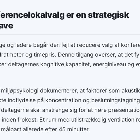
erencelokalvalg er en strategisk
ave
 og ledere begår den fejl at reducere valg af konferen
tmeter og timepris. Denne tilgang overser, at det fys
er deltagernes kognitive kapacitet, energiniveau og ev
 miljøpsykologi dokumenterer, at faktorer som akustik
rekte indflydelse på koncentration og beslutningstagnin
 deltagerne skal anstrenge sig for at høre præsentatione
 inden frokost. Et rum med utilstrækkelig ventilation 
bart allerede efter 45 minutter.