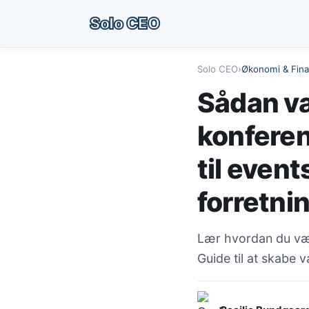
Solo CEO
Solo CEO
›
Økonomi & Fin
Sådan væ
konferen
til event
forretni
Lær hvordan du væl
Guide til at skabe 