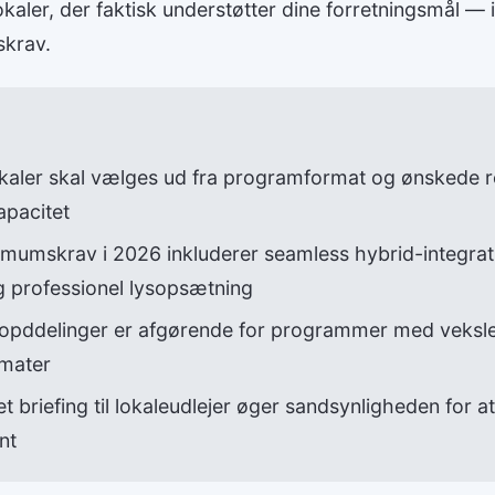
aler, der faktisk understøtter dine forretningsmål — i
skrav.
kaler skal vælges ud fra programformat og ønskede r
apacitet
mumskrav i 2026 inkluderer seamless hybrid-integrati
g professionel lysopsætning
mopddelinger er afgørende for programmer med veksl
mater
t briefing til lokaleudlejer øger sandsynligheden for at
nt