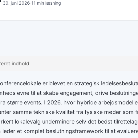
d
·
·
30. juni 2026
11 min læsning
eret indhold.
konferencelokale er blevet en strategisk ledelsesbeslut
mheds evne til at skabe engagement, drive beslutninge
fra større events. I 2026, hvor hybride arbejdsmodell
ter samme tekniske kvalitet fra fysiske møder som fr
orkert lokalevalg underminere selv det bedst tilrettel
m leder et komplet beslutningsframework til at evalue