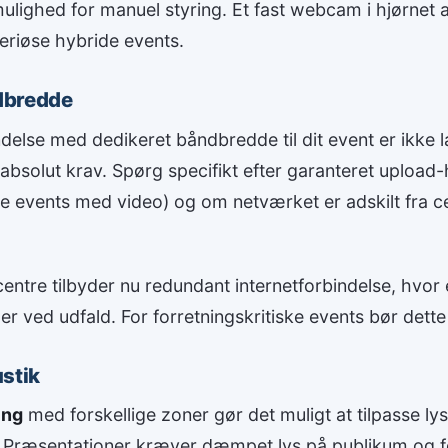
mulighed for manuel styring. Et fast webcam i hjørnet af
seriøse hybride events.
dbredde
indelse med dedikeret båndbredde til dit event er ikke 
 absolut krav. Spørg specifikt efter garanteret upload
e events med video) og om netværket er adskilt fra c
ntre tilbyder nu redundant internetforbindelse, hvor 
r ved udfald. For forretningskritiske events bør dette
stik
ing
med forskellige zoner gør det muligt at tilpasse lyse
Præsentationer kræver dæmpet lys på publikum og fo