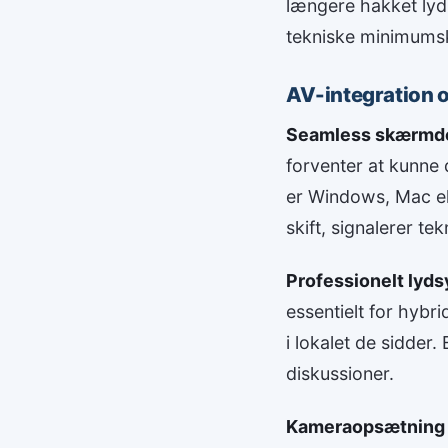
længere hakket lyd
tekniske minimumskr
AV-integration o
Seamless skærmde
forventer at kunne
er Windows, Mac ell
skift, signalerer te
Professionelt lyd
essentielt for hybri
i lokalet de sidder
diskussioner.
Kameraopsætning