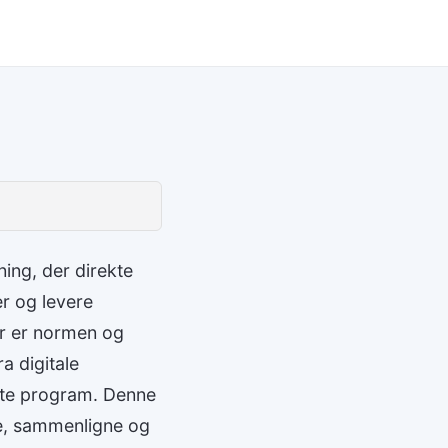
ning, der direkte
r og levere
er er normen og
a digitale
agte program. Denne
re, sammenligne og