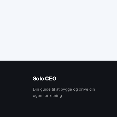
Solo CEO
Din guide til at bygge og drive din
egen forretning