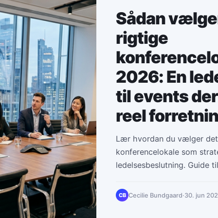
Sådan vælger
rigtige
konferencelo
2026: En led
til events de
reel forretn
Lær hvordan du vælger det
konferencelokale som strat
ledelsesbeslutning. Guide ti
gennem events, der driver r
Cecilie Bundgaard
·
30. jun 20
CB