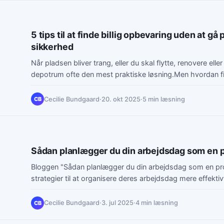
5 tips til at finde billig opbevaring uden at 
sikkerhed
Når pladsen bliver trang, eller du skal flytte, renovere eller 
depotrum ofte den mest praktiske løsning.Men hvordan f
Cecilie Bundgaard
·
20. okt 2025
·
5 min læsning
CB
Sådan planlægger du din arbejdsdag som en 
Bloggen "Sådan planlægger du din arbejdsdag som en pro
strategier til at organisere deres arbejdsdag mere effekti
fokus, overskud og resultater. Den understreger vigtigh
et middel til at få kontrol over tid og energiniveau, hvilke
Cecilie Bundgaard
·
3. jul 2025
·
4 min læsning
CB
overspringshandlinger. Artiklen præsenterer fem nøglemetoder til effektiv