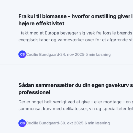
Fra kul til biomasse – hvorfor omstilling giver
højere effektivitet
I takt med at Europa bevæger sig væk fra fossile brænds
energiselskaber og varmeværker over for et afgørende str
Cecilie Bundgaard
·
24. nov 2025
·
5 min læsning
CB
Sådan sammensætter du din egen gavekurv 
professionel
Der er noget helt særligt ved at give – eller modtage – e
sammensat kurv med delikatesser, vin og specialiteter fø
Cecilie Bundgaard
·
30. okt 2025
·
6 min læsning
CB