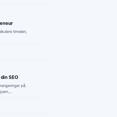
reneur
alkulere timeløn,
.
e din SEO
 rangeringer på.
: spam,…