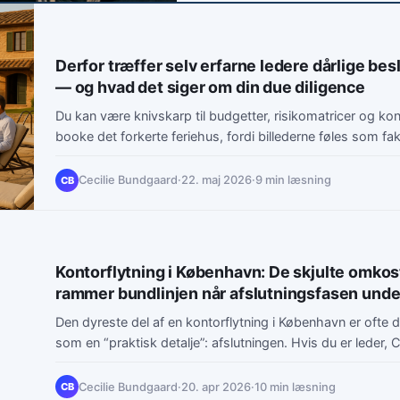
Derfor træffer selv erfarne ledere dårlige bes
— og hvad det siger om din due diligence
Du kan være knivskarp til budgetter, risikomatricer og kon
booke det forkerte feriehus, fordi billederne føles som fak
Cecilie Bundgaard
·
22. maj 2026
·
9 min læsning
CB
Kontorflytning i København: De skjulte omkos
rammer bundlinjen når afslutningsfasen und
Den dyreste del af en kontorflytning i København er ofte d
som en “praktisk detalje”: afslutningen. Hvis du er leder,
Cecilie Bundgaard
·
20. apr 2026
·
10 min læsning
CB