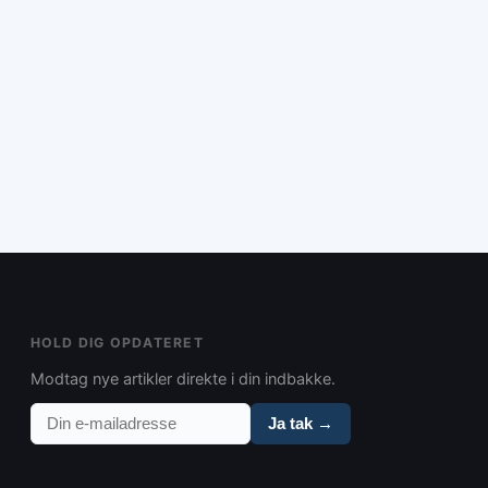
king**: Del dagen op i
ing. 3.
niveau i løbet af dagen.
n ned og vær åben for
nkludere pauser og
jdsglæden.
re disse strategier for
, idet den påpeger, at
HOLD DIG OPDATERET
Modtag nye artikler direkte i din indbakke.
Ja tak →