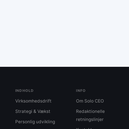
arbejdsplanlægning: 1. **Prioritering af opgaver**: Start dagen med de vigtigste
opgaver for at maksimere produktiviteten. 2. **Time bloc
tidsblokke til specifikke opgaver for at reducere multitask
**Energistyring**: Planlæg opgaver i henhold til dit energi
4. **Synlig og fleksibel planlægning**: Skriv din dagspla
ændringer. 5. **Indbyg pauser og mening**: Sørg for at i
reflektere over meningen med dit arbejde for at øge arbe
Afslutningsvis opfordrer bloggen læserne til at implemente
at skabe en mere tilfredsstillende og energisk arbejdsdag
planlægning skaber frihed.
INDHOLD
INFO
Virksomhedsdrift
Om Solo CEO
Strategi & Vækst
Redaktionelle
retningslinjer
Personlig udvikling