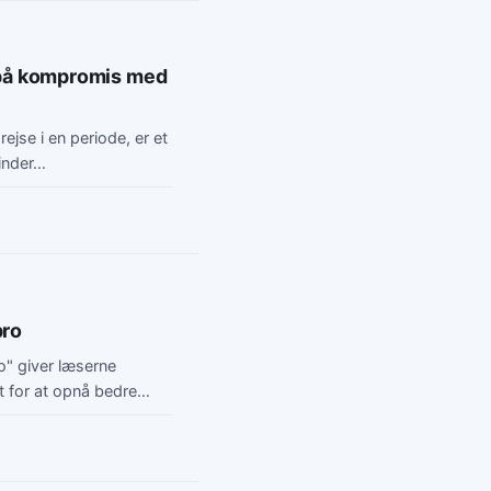
gå på kompromis med
rejse i en periode, er et
inder…
pro
" giver læserne
vt for at opnå bedre
eden af planlægning som
t kan reducere stress og