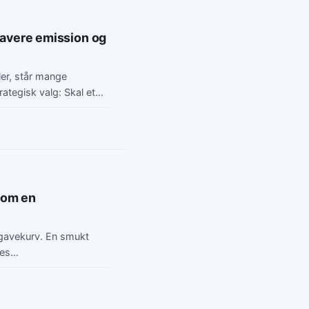
 lavere emission og
ler, står mange
ategisk valg: Skal et…
som en
n gavekurv. En smukt
les…