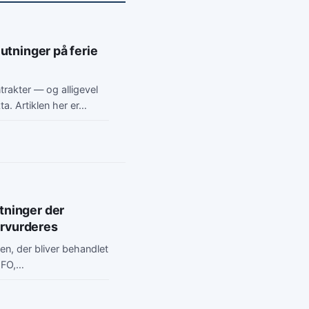
lutninger på ferie
trakter — og alligevel
ta. Artiklen her er…
tninger der
ervurderes
en, der bliver behandlet
 CFO,…