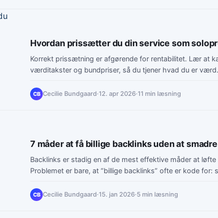
Hvordan prissætter du din service som solop
Korrekt prissætning er afgørende for rentabilitet. Lær at k
værditakster og bundpriser, så du tjener hvad du er værd
Cecilie Bundgaard
·
12. apr 2026
·
11 min læsning
CB
7 måder at få billige backlinks uden at smadr
Backlinks er stadig en af de mest effektive måder at løfte
Problemet er bare, at “billige backlinks” ofte er kode for
Cecilie Bundgaard
·
15. jan 2026
·
5 min læsning
CB