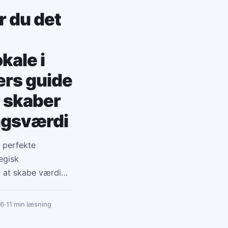
 du det
kale i
ers guide
r skaber
ingsværdi
 perfekte
egisk
l at skabe værdi
esultater.
26
·
11 min læsning