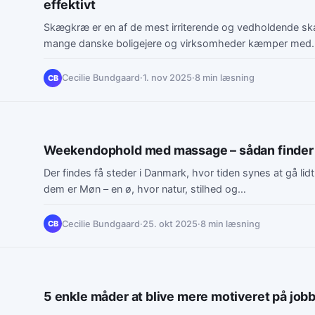
effektivt
Skægkræ er en af de mest irriterende og vedholdende s
mange danske boligejere og virksomheder kæmper med. 
insekter bevæger sig…
Cecilie Bundgaard
·
1. nov 2025
·
8 min læsning
CB
Weekendophold med massage – sådan finder
Der findes få steder i Danmark, hvor tiden synes at gå li
dem er Møn – en ø, hvor natur, stilhed og…
Cecilie Bundgaard
·
25. okt 2025
·
8 min læsning
CB
5 enkle måder at blive mere motiveret på job