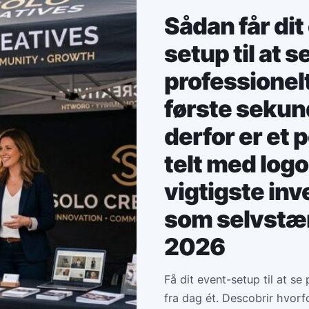
Sådan får dit
setup til at s
professionelt
første seku
derfor er et 
telt med logo
vigtigste inv
som selvstæn
2026
Få dit event-setup til at se
fra dag ét. Descobrir hvorfo