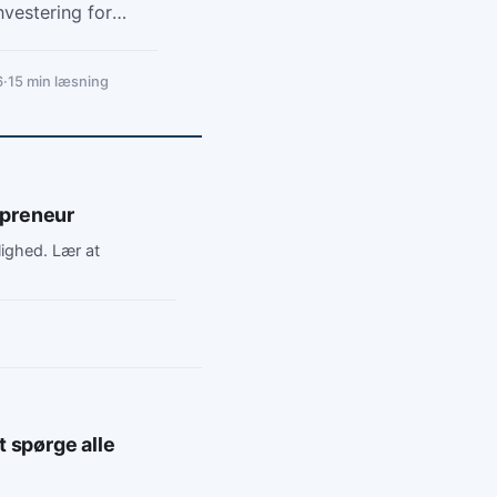
nvestering for
6
·
15 min læsning
opreneur
lighed. Lær at
t spørge alle