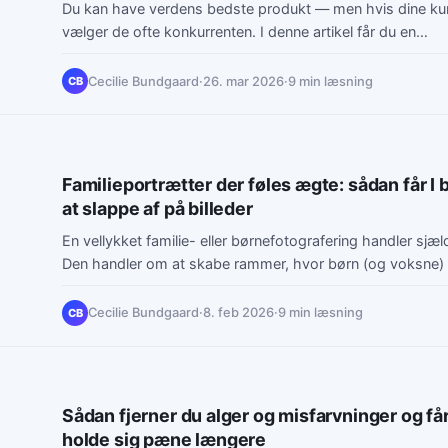
Du kan have verdens bedste produkt — men hvis dine kun
vælger de ofte konkurrenten. I denne artikel får du en…
Cecilie Bundgaard
·
26. mar 2026
·
9 min læsning
CB
Familieportrætter der føles ægte: sådan får I b
at slappe af på billeder
En vellykket familie- eller børnefotografering handler sjæ
Den handler om at skabe rammer, hvor børn (og voksne)
sig…
Cecilie Bundgaard
·
8. feb 2026
·
9 min læsning
CB
Sådan fjerner du alger og misfarvninger og får f
holde sig pæne længere