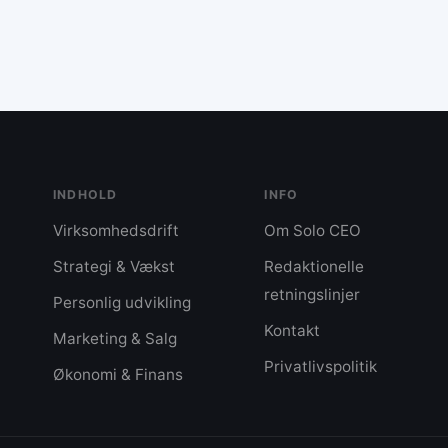
hvordan du spiser, og vær tilstede i måltiderne fremfor at
kostregler. Afslutningsvis understreger bloggen, at sundhed handler om
realistiske vaner og bevidst tilstedeværelse i dagligdagen, 
mere naturlig og bæredygtig livsstil.
INDHOLD
INFO
Virksomhedsdrift
Om Solo CEO
Strategi & Vækst
Redaktionelle
retningslinjer
Personlig udvikling
Kontakt
Marketing & Salg
Privatlivspolitik
Økonomi & Finans