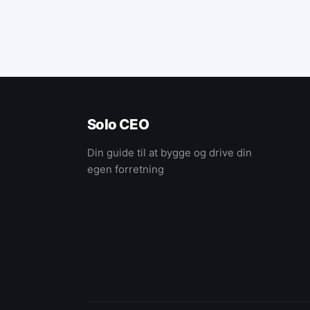
Solo CEO
Din guide til at bygge og drive din
egen forretning