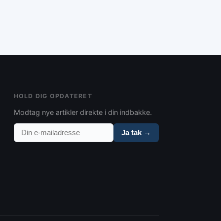
 følge strenge
hvilket kan føre til en
HOLD DIG OPDATERET
Modtag nye artikler direkte i din indbakke.
Ja tak →