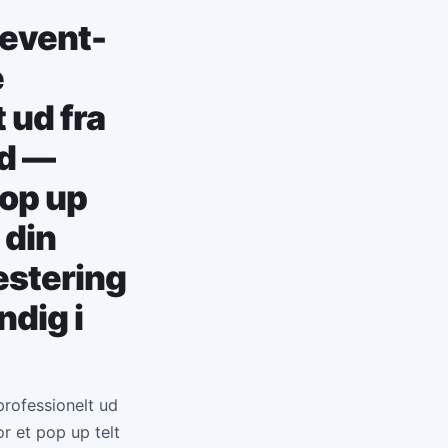
 event-
e
 ud fra
nd —
pop up
 din
estering
dig i
 professionelt ud
r et pop up telt