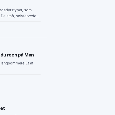
kadedyrstyper, som
De små, sølvfarvede
 du roen på Møn
dt langsommere.Et af
bet