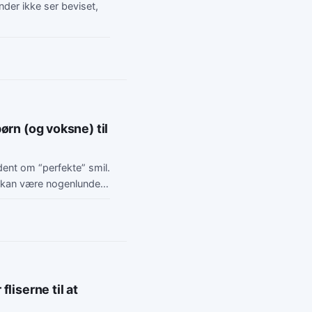
der ikke ser beviset,
ørn (og voksne) til
ldent om “perfekte” smil.
 kan være nogenlunde
liserne til at