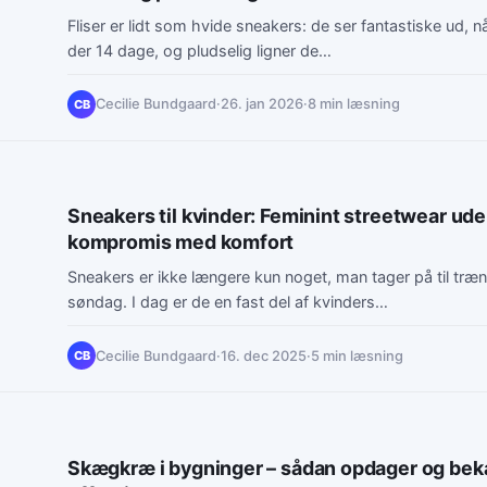
Fliser er lidt som hvide sneakers: de ser fantastiske ud, n
der 14 dage, og pludselig ligner de…
Cecilie Bundgaard
·
26. jan 2026
·
8 min læsning
CB
Sneakers til kvinder: Feminint streetwear ude
kompromis med komfort
Sneakers er ikke længere kun noget, man tager på til træni
søndag. I dag er de en fast del af kvinders…
Cecilie Bundgaard
·
16. dec 2025
·
5 min læsning
CB
Skægkræ i bygninger – sådan opdager og b