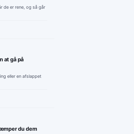
år de er rene, og så går
n at gå på
ng eller en afslappet
ekæmper du dem