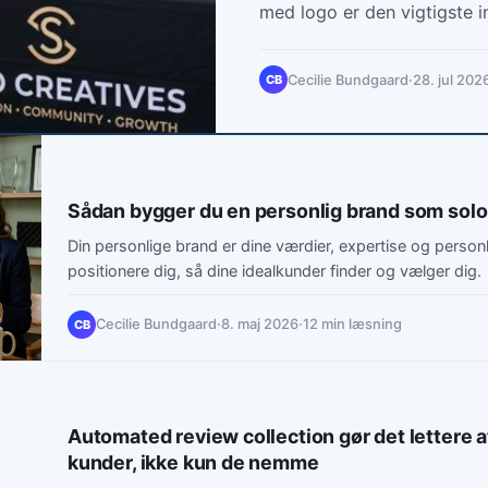
med logo er den vigtigste i
selvstændige i 2026.
Cecilie Bundgaard
·
28. jul 202
CB
Sådan bygger du en personlig brand som sol
Din personlige brand er dine værdier, expertise og person
positionere dig, så dine idealkunder finder og vælger dig.
Cecilie Bundgaard
·
8. maj 2026
·
12 min læsning
CB
Automated review collection gør det lettere a
kunder, ikke kun de nemme