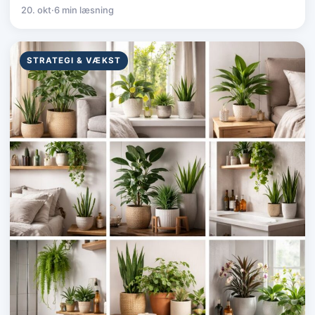
20. okt
·
6 min læsning
STRATEGI & VÆKST