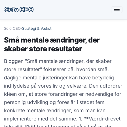
Solo CEO
Solo CEO
›
Strategi & Vækst
Små mentale ændringer, der
skaber store resultater
Bloggen "Små mentale ændringer, der skaber
store resultater" fokuserer på, hvordan små,
daglige mentale justeringer kan have betydelig
indflydelse på vores liv og velvære. Den udfordrer
idéen om, at store forandringer er nødvendige for
personlig udvikling og foreslår i stedet fem
konkrete mentale ændringer, som man kan
implementere med det samme. 1. **Værdi-drevet
fokus**: Skift fra at forsøge at nå alt på to-do-