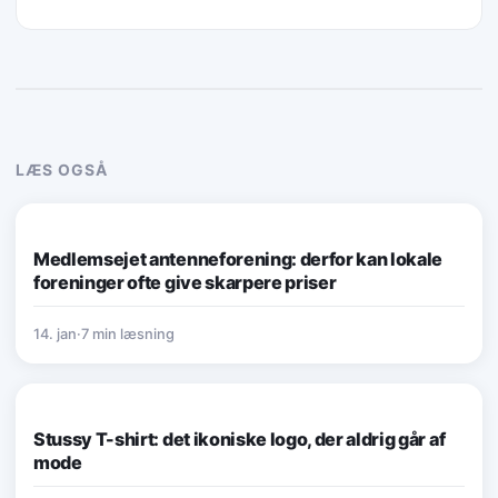
LÆS OGSÅ
STRATEGI & VÆKST
Medlemsejet antenneforening: derfor kan lokale
foreninger ofte give skarpere priser
14. jan
·
7 min læsning
STRATEGI & VÆKST
Stussy T-shirt: det ikoniske logo, der aldrig går af
mode