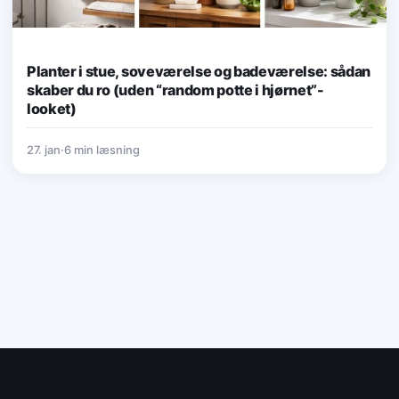
Planter i stue, soveværelse og badeværelse: sådan
skaber du ro (uden “random potte i hjørnet”-
looket)
27. jan
·
6 min læsning