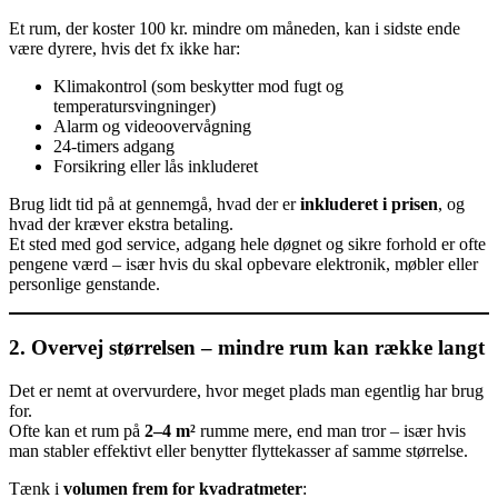
Et rum, der koster 100 kr. mindre om måneden, kan i sidste ende
være dyrere, hvis det fx ikke har:
Klimakontrol (som beskytter mod fugt og
temperatursvingninger)
Alarm og videoovervågning
24-timers adgang
Forsikring eller lås inkluderet
Brug lidt tid på at gennemgå, hvad der er
inkluderet i prisen
, og
hvad der kræver ekstra betaling.
Et sted med god service, adgang hele døgnet og sikre forhold er ofte
pengene værd – især hvis du skal opbevare elektronik, møbler eller
personlige genstande.
2. Overvej størrelsen – mindre rum kan række langt
Det er nemt at overvurdere, hvor meget plads man egentlig har brug
for.
Ofte kan et rum på
2–4 m²
rumme mere, end man tror – især hvis
man stabler effektivt eller benytter flyttekasser af samme størrelse.
Tænk i
volumen frem for kvadratmeter
: