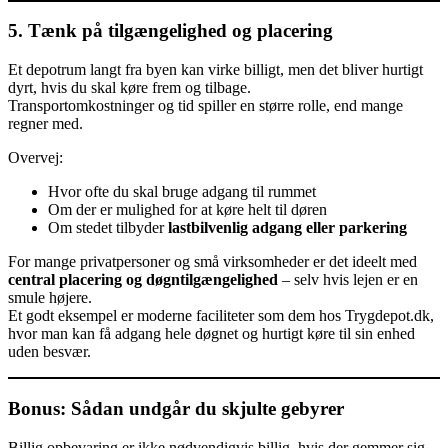
5. Tænk på tilgængelighed og placering
Et depotrum langt fra byen kan virke billigt, men det bliver hurtigt
dyrt, hvis du skal køre frem og tilbage.
Transportomkostninger og tid spiller en større rolle, end mange
regner med.
Overvej:
Hvor ofte du skal bruge adgang til rummet
Om der er mulighed for at køre helt til døren
Om stedet tilbyder
lastbilvenlig adgang eller parkering
For mange privatpersoner og små virksomheder er det ideelt med
central placering og døgntilgængelighed
– selv hvis lejen er en
smule højere.
Et godt eksempel er moderne faciliteter som dem hos Trygdepot.dk,
hvor man kan få adgang hele døgnet og hurtigt køre til sin enhed
uden besvær.
Bonus: Sådan undgår du skjulte gebyrer
Billig opbevaring er ikke nødvendigvis billig, hvis der gemmer sig