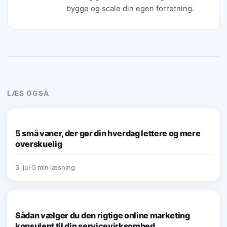
bygge og scale din egen forretning.
LÆS OGSÅ
VIRKSOMHEDSDRIFT
5 små vaner, der gør din hverdag lettere og mere
overskuelig
3. jul
·
5 min læsning
VIRKSOMHEDSDRIFT
Sådan vælger du den rigtige online marketing
konsulent til din servicevirksomhed